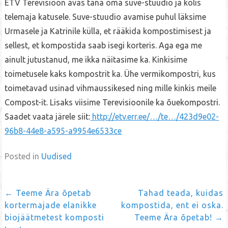
ETV Terevisioon avas täna oma suve-stuudio ja kolis
telemaja katusele. Suve-stuudio avamise puhul läksime
Urmasele ja Katrinile külla, et rääkida kompostimisest ja
sellest, et kompostida saab isegi korteris. Aga ega me
ainult jutustanud, me ikka näitasime ka. Kinkisime
toimetusele kaks kompostrit ka. Ühe vermikompostri, kus
toimetavad usinad vihmaussikesed ning mille kinkis meile
Compost-it. Lisaks viisime Terevisioonile ka õuekompostri.
Saadet vaata järele siit:
http://etv.err.ee/…/te…/423d9e02-
96b8-44e8-a595-a9954e6533ce
Posted in
Uudised
←
Teeme Ära õpetab
Tahad teada, kuidas
Post
kortermajade elanikke
kompostida, ent ei oska.
biojäätmetest komposti
Teeme Ära õpetab!
→
navigation