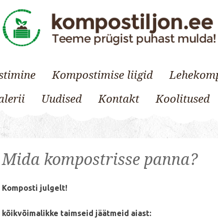
timine
Kompostimise liigid
Lehekom
lerii
Uudised
Kontakt
Koolitused
Mida kompostrisse panna?
Komposti julgelt!
kõikvõimalikke taimseid jäätmeid aiast: