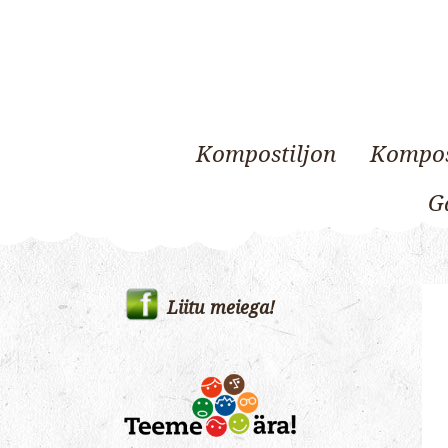
Kompostiljon
Kompos
Ga
Skip
to
Liitu meiega!
content