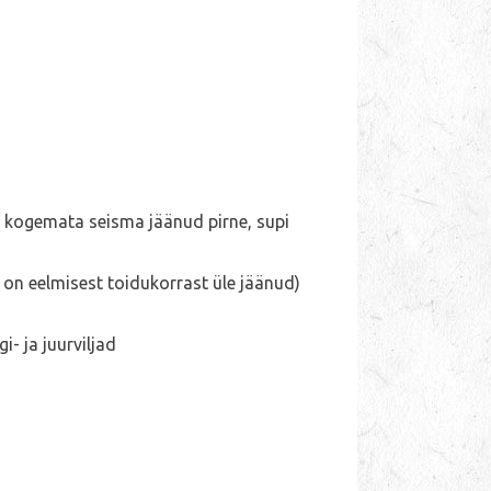
i, kogemata seisma jäänud pirne, supi
 on eelmisest toidukorrast üle jäänud)
i- ja juurviljad