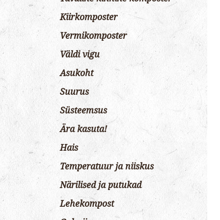
Kiirkomposter
Vermikomposter
Väldi vigu
Asukoht
Suurus
Süsteemsus
Ära kasuta!
Hais
Temperatuur ja niiskus
Närilised ja putukad
Lehekompost