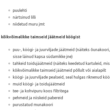
puulehti
närtsinud lilli
niidetud muru jmt
kõikvõimalikke taimseid jäätmeid köögist
puu-, köögi- ja juurviljade jäätmeid (näiteks õunakoor
sisse läinud kapsa südamikke jne)
tahkeid toidujäätmeid (näiteks keedetud kartuleid, mis
kõikvõimalikke taimseid jäätmeid põllult või aialapilt
köögi- ja juurviljade pealseid, seal hulgas riknenud köög
muid köögi- ja toidujäätmeid
tee- ja kohvipuru koos filtritega
pehmeid ja niiskeid pabereid
purustatud munakoori