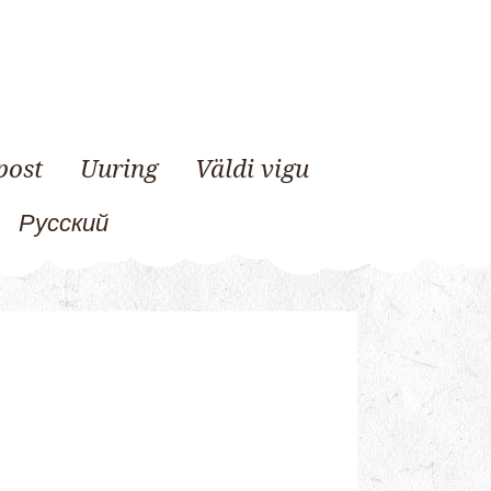
post
Uuring
Väldi vigu
Русский