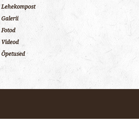
Lehekompost
Galerii
Fotod
Videod
Õpetused
Eesti
Русский