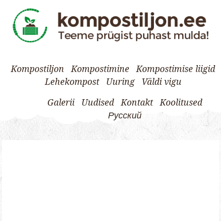
Kompostiljon
Kompostimine
Kompostimise liigid
Lehekompost
Uuring
Väldi vigu
Galerii
Uudised
Kontakt
Koolitused
Русский
Skip
to
content