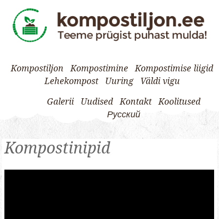
Kompostiljon
Kompostimine
Kompostimise liigid
Lehekompost
Uuring
Väldi vigu
Galerii
Uudised
Kontakt
Koolitused
Русский
Skip
Kompostinipid
to
content