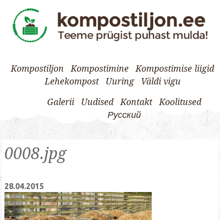
Kompostiljon
Kompostimine
Kompostimise liigid
Lehekompost
Uuring
Väldi vigu
Galerii
Uudised
Kontakt
Koolitused
Русский
Skip
to
0008.jpg
content
28.04.2015