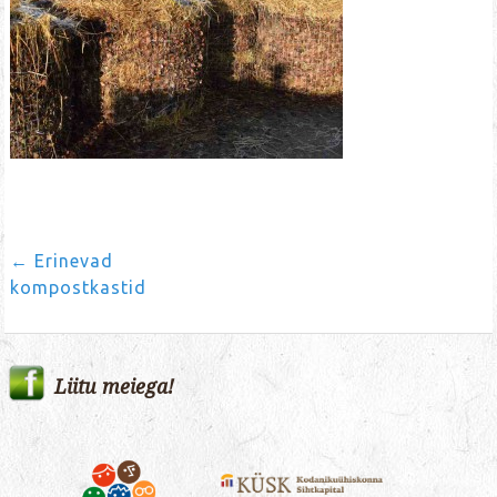
←
Erinevad
Post
kompostkastid
navigation
Liitu meiega!