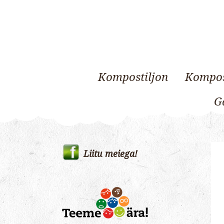
Kompostiljon
Kompos
Ga
Skip
to
Liitu meiega!
content