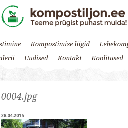
timine
Kompostimise liigid
Lehekom
lerii
Uudised
Kontakt
Koolitused
0004.jpg
28.04.2015