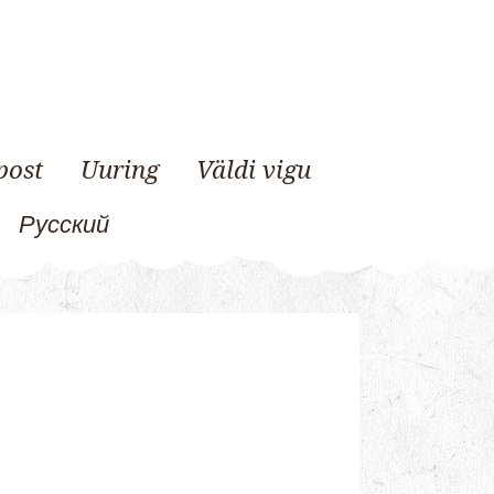
post
Uuring
Väldi vigu
Русский