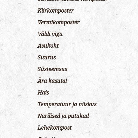
Kiirkomposter
Vermikomposter
Väldi vigu
Asukoht
Suurus
Süsteemsus
Ära kasuta!
Hais
Temperatuur ja niiskus
Närilised ja putukad
Lehekompost