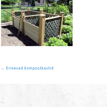
←
Erinevad kompostkastid
Post
navigation