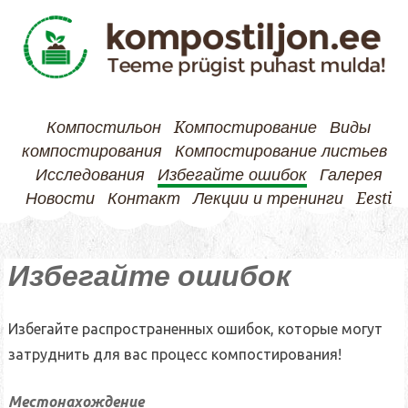
Компостильон
Kомпостирование
Виды
компостирования
Компостирование листьев
Исследования
Избегайте ошибок
Галерея
Новости
Контакт
Лекции и тренинги
Eesti
Skip
Избегайте ошибок
to
content
Избегайте распространенных ошибок, которые могут
затруднить для вас процесс компостирования!
Местонахождение