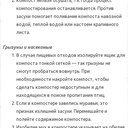
Компост нельзя осушать, т.к.тогда процесс
компостирования останавливается. Против
засухи помогает поливание компоста навозной
водой, теплой водой или настоем крапивного
листа.
Грызуны и насекомые
В случае пищевых отходов изолируйте ящик для
компоста тонкой сеткой
— так грызуны не
смогут пробраться вовнутрь. При
необходимости накройте компост, чтобы
сделать компостер недоступным и для
находящихся в поиске пропитания птиц.
Если в компостере завелись муравьи, это
признак излишней засухи. Перемешайте и
полейте содержимое компостера
.
Изобилие мух в компостере указывает на обилие